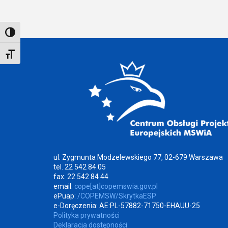
Toggle High Contrast
Toggle Font size
ul. Zygmunta Modzelewskiego 77, 02-679 Warszawa
tel. 22 542 84 05
fax. 22 542 84 44
email:
cope[at]copemswia.gov.pl
ePuap:
/COPEMSW/SkrytkaESP
e-Doręczenia: AE:PL-57882-71750-EHAUU-25
Polityka prywatności
Deklaracja dostępności