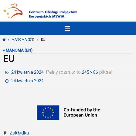
Przejdź
do
treści
Strona
MANOMA (EN)
EU
główna
« MANOMA (EN)
EU
Pełny rozmiar to
pikseli
24 kwietnia 2024
245 × 86
24 kwietnia 2024
Zakładka
.